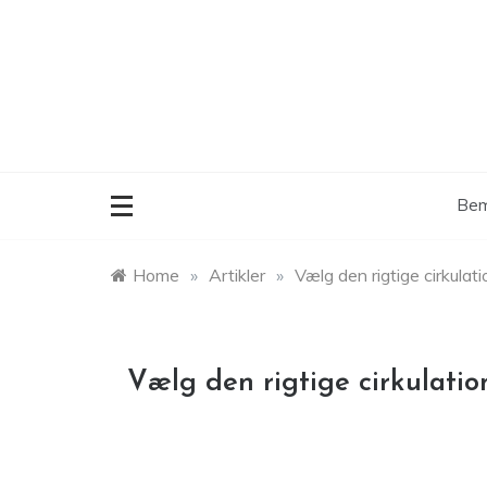
Skip
to
content
Bem
Home
»
Artikler
»
Vælg den rigtige cirkula
Vælg den rigtige cirkulati