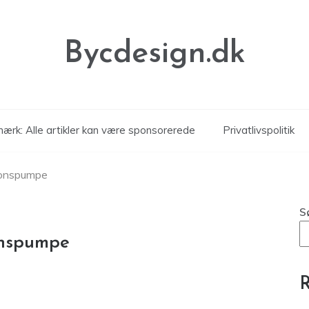
Bycdesign.dk
ærk: Alle artikler kan være sponsorerede
Privatlivspolitik
tionspumpe
S
onspumpe
R